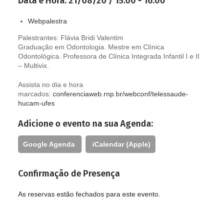
Data e Hora:
21/08/20 / 15:00 - 16:00
Webpalestra
Palestrantes: Flávia Bridi Valentim
Graduação em Odontologia. Mestre em Clínica
Odontológica. Professora de Clínica Integrada Infantil I e II
– Multivix.
Assista no dia e hora
marcados:
conferenciaweb.rnp.br/webconf/telessaude-
hucam-ufes
Adicione o evento na sua Agenda:
Google Agenda
iCalendar (Apple)
Confirmação de Presença
As reservas estão fechados para este evento.