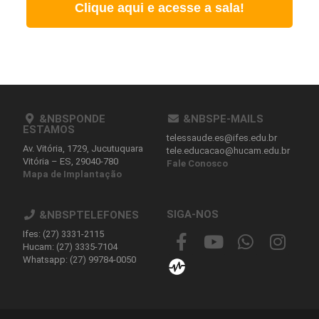
Clique aqui e acesse a sala!
&NBSPONDE
&NBSPE-MAILS
ESTAMOS
telessaude.es@ifes.edu.br
Av. Vitória, 1729, Jucutuquara
tele.educacao@hucam.edu.br
Vitória – ES, 29040-780
Fale Conosco
Mapa de Implantação
SIGA-NOS
&NBSPTELEFONES
Ifes: (27) 3331-2115
Hucam: (27) 3335-7104
Whatsapp: (27) 99784-0050