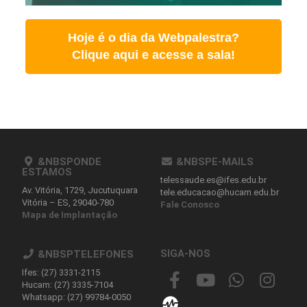
Hoje é o dia da Webpalestra?
Clique aqui e acesse a sala!
&NBSPONDE
&NBSPE-MAILS
ESTAMOS
telessaude.es@ifes.edu.br
Av. Vitória, 1729, Jucutuquara
tele.educacao@hucam.edu.br
Vitória – ES, 29040-780
Fale Conosco
Mapa de Implantação
SIGA-NOS
&NBSPTELEFONES
Ifes: (27) 3331-2115
Hucam: (27) 3335-7104
Whatsapp: (27) 99784-0050