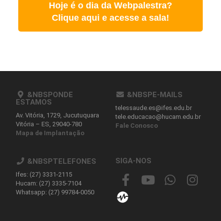
Hoje é o dia da Webpalestra?
Clique aqui e acesse a sala!
&NBSPONDE
&NBSPE-MAILS
ESTAMOS
telessaude.es@ifes.edu.br
Av. Vitória, 1729, Jucutuquara
tele.educacao@hucam.edu.br
Vitória – ES, 29040-780
Fale Conosco
Mapa de Implantação
SIGA-NOS
&NBSPTELEFONES
Ifes: (27) 3331-2115
Hucam: (27) 3335-7104
Whatsapp: (27) 99784-0050