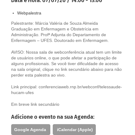
Data e Hora:
07/07/20 / 14:00 - 15:00
Webpalestra
Palestrante: Márcia Valéria de Souza Almeida
Graduação em Enfermagem e Obstetrícia em
Administração. Profª Adjunta do Departamento de
Enfermagem – UFES. Doutorado em Enfermagem.
AVISO: Nossa sala de webconferência atual tem um limite
de usuários online, o que pode afetar a participação de
alguns profissionais. Se você tiver dificuldade de acesso
na sala original, clique no link secundário abaixo para não
perder esta palestra ao vivo.
Link principal: conferenciaweb.rnp.br/webconf/telessaude-
hucam-ufes
Em breve link secundário
Adicione o evento na sua Agenda:
Google Agenda
iCalendar (Apple)