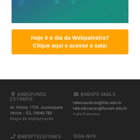
Hoje é o dia da Webpalestra?
Clique aqui e acesse a sala!
&NBSPONDE
&NBSPE-MAILS
ESTAMOS
telessaude.es@ifes.edu.br
Av. Vitória, 1729, Jucutuquara
tele.educacao@hucam.edu.br
Vitória – ES, 29040-780
Fale Conosco
Mapa de Implantação
SIGA-NOS
&NBSPTELEFONES