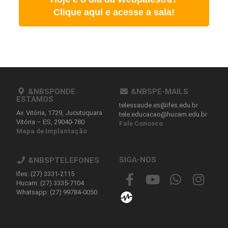
Clique aqui e acesse a sala!
&NBSPONDE
&NBSPE-MAILS
ESTAMOS
telessaude.es@ifes.edu.br
Av. Vitória, 1729, Jucutuquara
tele.educacao@hucam.edu.br
Vitória – ES, 29040-780
Fale Conosco
Mapa de Implantação
SIGA-NOS
&NBSPTELEFONES
Ifes: (27) 3331-2115
Hucam: (27) 3335-7104
Whatsapp: (27) 99784-0050