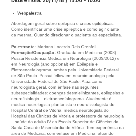
Data e Hora:
26/11/18 / 15:00 - 16:00
Webpalestra
Abordagem geral sobre epilepsia e crises epilépticas.
Como identificar uma crise epiléptica e como agir diante
da mesma. Quando direcionar o paciente ao especialista.
Palestrante:
Mariana Lacerda Reis Grenfell
Formação/Ocupação:
Graduada em Medicina (2008).
Possui Residência Médica em Neurologia (2009/2012) e
em Neurologia (ano opcional) em Epilepsia e
Eletroencefalograma, ambas pela Universidade Federal
de São Paulo. Possui fellow em neuroimunologia pela
Universidade Federal de São Paulo. Atua como
neurologista geral, com ênfase nas seguintes
subespecialidades: doenças desmielinizantes, epilepsias e
neurofisiologia – eletroencefalograma. Atualmente é
médica neurologista plantonista e neurofisiologista do
Hospital Central de Vitória, médica neurologista do
Hospital das Clínicas de Vitória e professora de neurologia
– saúde do adulto IV da Escola Superior de Ciências da
Santa Casa de Misericórdia de Vitória. Tem experiência na
área de Medicina, com ênfase em Medicina, atuando