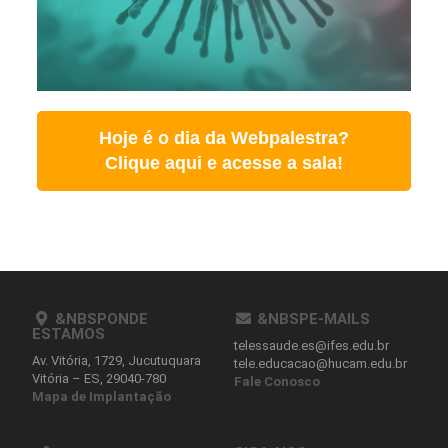
Hoje é o dia da Webpalestra?
Clique aqui e acesse a sala!
&NBSPONDE
&NBSPE-MAILS
ESTAMOS
telessaude.es@ifes.edu.br
Av. Vitória, 1729, Jucutuquara
tele.educacao@hucam.edu.br
Vitória – ES, 29040-780
Fale Conosco
Mapa de Implantação