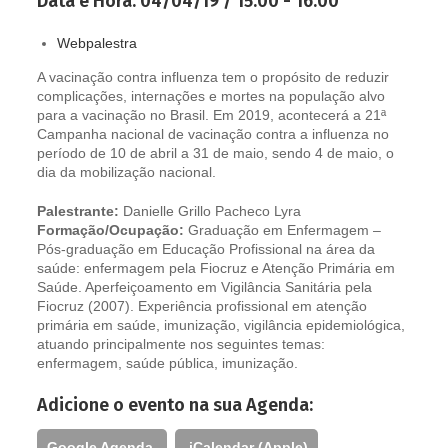
Data e Hora:
04/04/19 / 15:00 - 16:00
Webpalestra
A vacinação contra influenza tem o propósito de reduzir
complicações, internações e mortes na população alvo
para a vacinação no Brasil. Em 2019, acontecerá a 21ª
Campanha nacional de vacinação contra a influenza no
período de 10 de abril a 31 de maio, sendo 4 de maio, o
dia da mobilização nacional.
Palestrante:
Danielle Grillo Pacheco Lyra
Formação/Ocupação:
Graduação em Enfermagem –
Pós-graduação em Educação Profissional na área da
saúde: enfermagem pela Fiocruz e Atenção Primária em
Saúde. Aperfeiçoamento em Vigilância Sanitária pela
Fiocruz (2007). Experiência profissional em atenção
primária em saúde, imunização, vigilância epidemiológica,
atuando principalmente nos seguintes temas:
enfermagem, saúde pública, imunização.
Adicione o evento na sua Agenda:
Google Agenda
iCalendar (Apple)