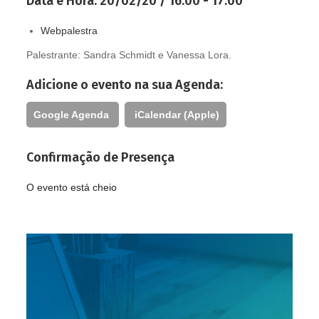
Data e Hora:
20/02/20 / 16:00 - 17:00
Webpalestra
Palestrante:
Sandra Schmidt e Vanessa Lora.
Adicione o evento na sua Agenda:
Google Agenda
iCalendar (Apple)
Confirmação de Presença
O evento está cheio