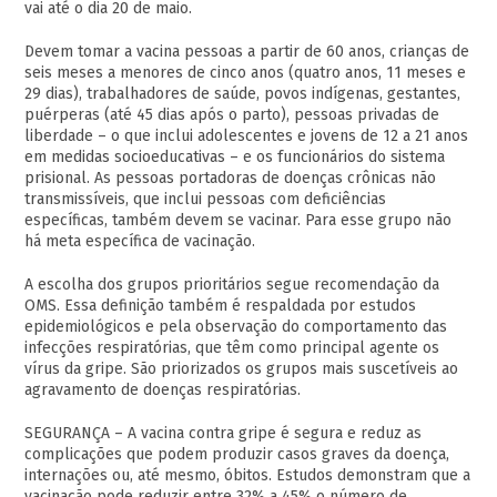
vai até o dia 20 de maio.
Devem tomar a vacina pessoas a partir de 60 anos, crianças de
seis meses a menores de cinco anos (quatro anos, 11 meses e
29 dias), trabalhadores de saúde, povos indígenas, gestantes,
puérperas (até 45 dias após o parto), pessoas privadas de
liberdade – o que inclui adolescentes e jovens de 12 a 21 anos
em medidas socioeducativas – e os funcionários do sistema
prisional. As pessoas portadoras de doenças crônicas não
transmissíveis, que inclui pessoas com deficiências
específicas, também devem se vacinar. Para esse grupo não
há meta específica de vacinação.
A escolha dos grupos prioritários segue recomendação da
OMS. Essa definição também é respaldada por estudos
epidemiológicos e pela observação do comportamento das
infecções respiratórias, que têm como principal agente os
vírus da gripe. São priorizados os grupos mais suscetíveis ao
agravamento de doenças respiratórias.
SEGURANÇA – A vacina contra gripe é segura e reduz as
complicações que podem produzir casos graves da doença,
internações ou, até mesmo, óbitos. Estudos demonstram que a
vacinação pode reduzir entre 32% a 45% o número de