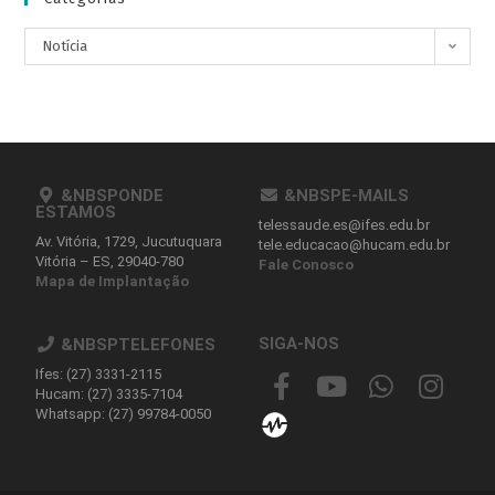
Notícia
&NBSPONDE
&NBSPE-MAILS
ESTAMOS
telessaude.es@ifes.edu.br
Av. Vitória, 1729, Jucutuquara
tele.educacao@hucam.edu.br
Vitória – ES, 29040-780
Fale Conosco
Mapa de Implantação
SIGA-NOS
&NBSPTELEFONES
Ifes: (27) 3331-2115
Hucam: (27) 3335-7104
Whatsapp: (27) 99784-0050