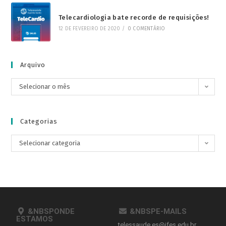
Telecardiologia bate recorde de requisições!
12 DE FEVEREIRO DE 2020
/
0 COMENTÁRIO
Arquivo
Selecionar o mês
Categorias
Selecionar categoria
&NBSPONDE
&NBSPE-MAILS
ESTAMOS
telessaude.es@ifes.edu.br